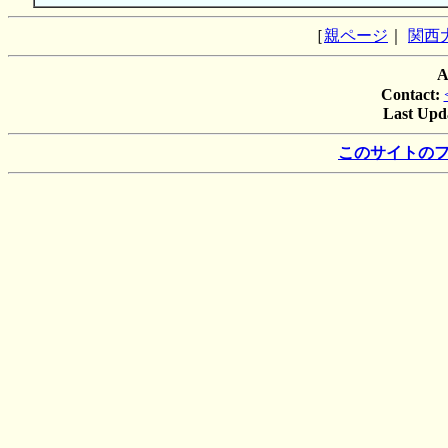
［
親ページ
｜
関西
A
Contact:
Last Upd
このサイトの