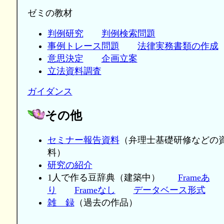
ゼミの教材
判例研究
判例検索問題
事例トレース問題
法律実務書類の作成
意思決定
企画立案
立法資料調査
ガイダンス
その他
セミナー報告資料
（弁理士基礎研修などの
料）
研究の紹介
1人で作る豆辞典（建築中）
Frameあ
り
Frameなし
データベース形式
雑 録
（過去の作品）