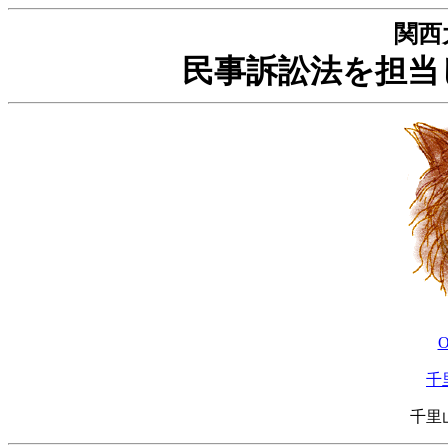
関西
民事訴訟法を担当
O
千
千里